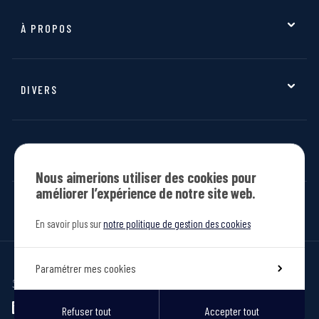
Transport
Art & Patrimoine
À PROPOS
Jean Verheyen
Partenariat AXA
DIVERS
Histoire
Contact
Actualités
Academy
LIENS
Jobs
Nous aimerions utiliser des cookies pour
MiFID
améliorer l’expérience de notre site web.
Documents
Politique de cookies
En savoir plus sur
notre politique de gestion des cookies
Confidentialité
Mentions légales
Paramétrer mes cookies
Préférences cookies
Jean verheyen since 1919
REJOIGNEZ-NOUS
Refuser tout
Accepter tout